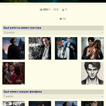
503
+1
0
1
14
Ещё работы иллюстратора
25 работ
»
Ещё иллюстрации фанфика
7 работ
»