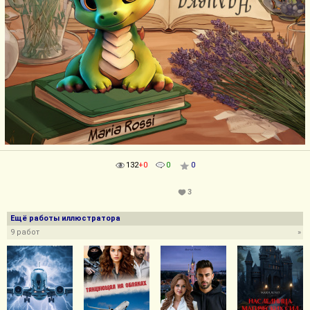
132
+0
0
0
3
Ещё работы иллюстратора
9 работ
»