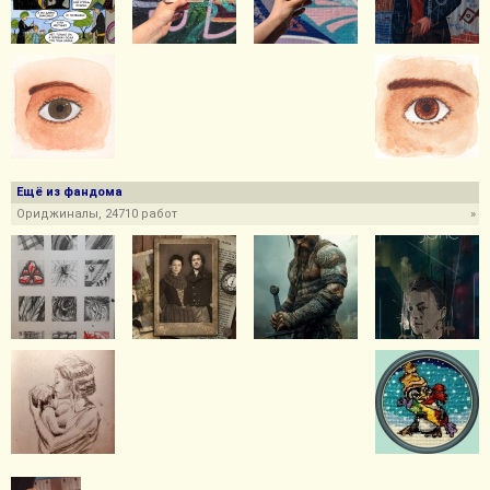
Ещё из фандома
Ориджиналы, 24710 работ
»