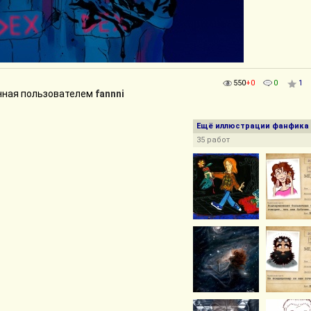
550
+0
0
1
нная пользователем
fannni
Ещё иллюстрации фанфика
35 работ