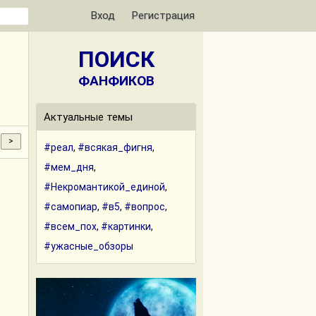
Вход
Регистрация
ПОИСК
ФАНФИКОВ
Актуальные темы
#реал
,
#всякая_фигня
,
#мем_дня
,
#Некромантикой_единой
,
#самопиар
,
#в5
,
#вопрос
,
#всем_пох
,
#картинки
,
#ужасные_обзоры