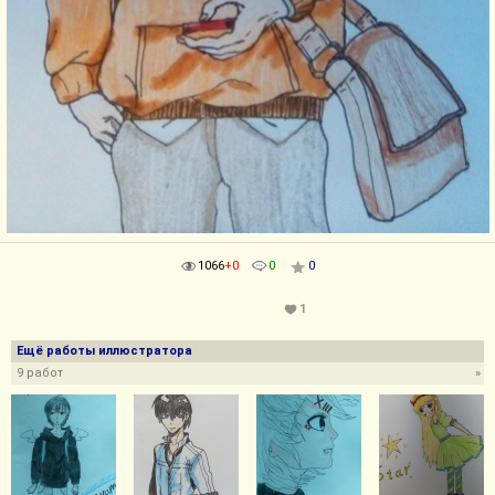
1066
+0
0
0
1
Ещё работы иллюстратора
9 работ
»