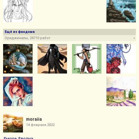
Ещё из фандома
Ориджиналы, 24710 работ
»
moraiia
14 февраля 2022
#море
#волна