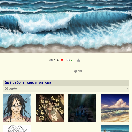
405
+0
2
1
10
Ещё работы иллюстратора
66 работ
»