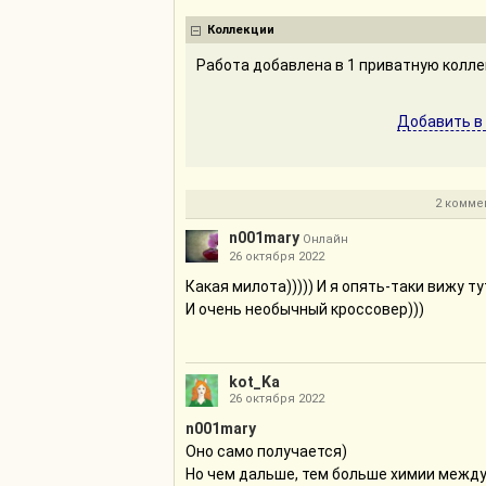
Коллекции
Работа добавлена в 1 приватную колл
Добавить в
2 комме
n001mary
Онлайн
26 октября 2022
Какая милота))))) И я опять-таки вижу ту
И очень необычный кроссовер)))
kot_Ka
26 октября 2022
n001mary
Оно само получается)
Но чем дальше, тем больше химии межд