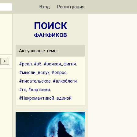
Вход
Регистрация
ПОИСК
ФАНФИКОВ
Актуальные темы
#реал
,
#в5
,
#всякая_фигня
,
#мысли_вслух
,
#опрос
,
#писательское
,
#алкоблоги
,
#гп
,
#картинки
,
#Некромантикой_единой