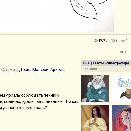
497
+0
2
1
9
Ещё работы иллюстратора
157 работ
к),
Джен
,
Драко Малфой
,
Ариэль
,
ем Ариэль соблюдать технику
, конечно, удалит заклинанием... Но как
ждую непонятную тварь?