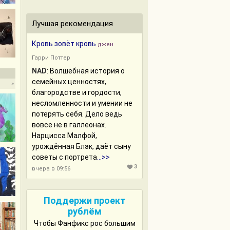
Лучшая рекомендация
Кровь зовёт кровь
джен
Гарри Поттер
NAD
:
Волшебная история о
семейных ценностях,
»
благородстве и гордости,
несломленности и умении не
потерять себя. Дело ведь
вовсе не в галлеонах.
Нарцисса Малфой,
урождённая Блэк, даёт сыну
советы с портрета
...>>
3
вчера в 09:56
Поддержи проект
рублём
Чтобы Фанфикс рос большим