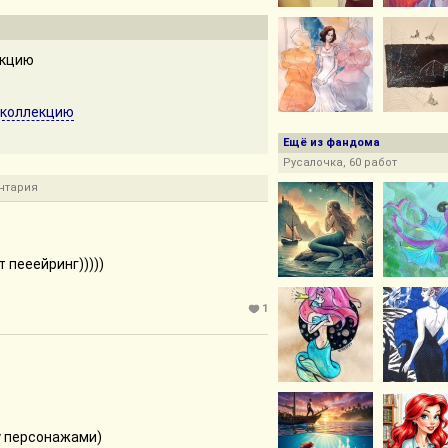
екцию
 коллекцию
Ещё из фандома
Русалочка, 60 работ
нтария
т пееейринг)))))
1
у персонажами)