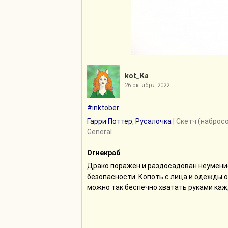
kot_Ka
26 октября 2022
#inktober
Гарри Поттер
,
Русалочка
| Скетч (набросо
General
Огнекраб
Драко поражен и раздосадован неумени
безопасности. Копоть с лица и одежды он
можно так беспечно хватать руками ка