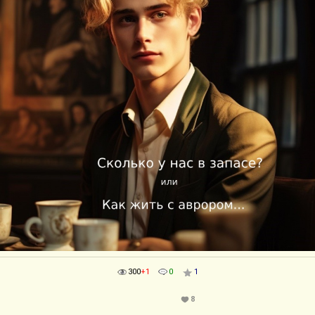
300
+1
0
1
8