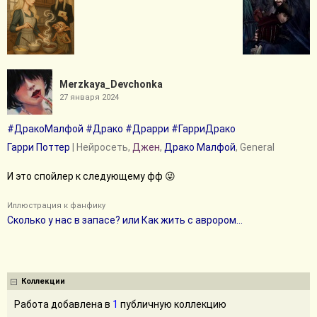
Merzkaya_Devchonka
27 января 2024
#ДракоМалфой
#Драко
#Драрри
#ГарриДрако
Гарри Поттер
| Нейросеть,
Джен
,
Драко Малфой
, General
И это спойлер к следующему фф 😜
Иллюстрация к фанфику
Сколько у нас в запасе? или Как жить с аврором...
Коллекции
Работа добавлена в
1
публичную коллекцию