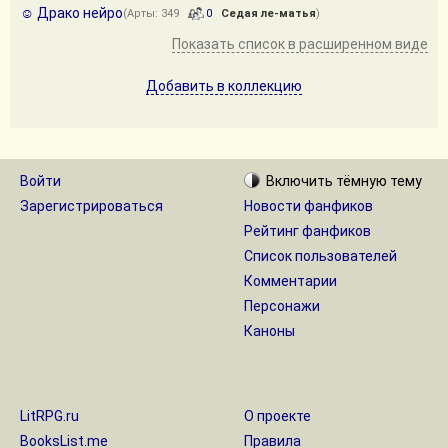
☺️ Драко нейро
(Арты: 349
0
Седая ле-матья
)
Показать список в расширенном виде
Добавить в коллекцию
Войти
Включить
тёмную
тему
Зарегистрироваться
Новости фанфиков
Рейтинг фанфиков
Список пользователей
Комментарии
Персонажи
Каноны
LitRPG.ru
О проекте
BooksList.me
Правила