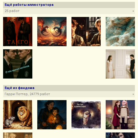
Ещё работы иллюстратора
25 работ
»
Ещё из фандома
Гарри Поттер, 24779 работ
»