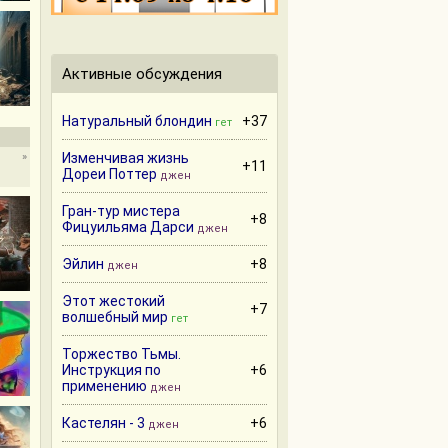
Активные обсуждения
Натуральный блондин
+37
гет
»
Изменчивая жизнь
+11
Дореи Поттер
джен
Гран-тур мистера
+8
Фицуильяма Дарси
джен
Эйлин
+8
джен
Этот жестокий
+7
волшебный мир
гет
Торжество Тьмы.
Инструкция по
+6
применению
джен
Кастелян - 3
+6
джен