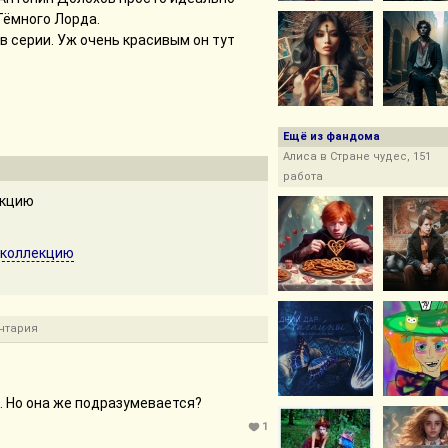
Тёмного Лорда.
в серии. Уж очень красивым он тут
Ещё из фандома
Алиса в Стране чудес, 151
работа
екцию
 коллекцию
нтария
. Но она же подразумевается?
1