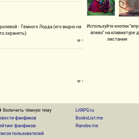
Используйте кнопки "впр
олевой - Тёмного Лорда (его видно на
влево" на клавиатуре 
то охранять)
листания
1
1
Включить
тёмную
тему
LitRPG.ru
овости фанфиков
BooksList.me
ейтинг фанфиков
Ranobe.me
писок пользователей