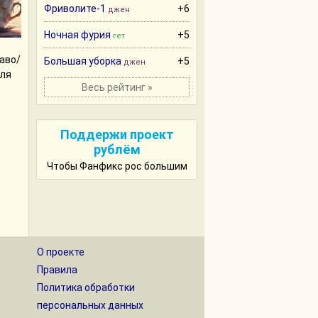
Фриволите-1
+6
джен
Ночная фурия
+5
гет
аво/
Большая уборка
+5
джен
для
Весь рейтинг »
Поддержи проект
рублём
Чтобы Фанфикс рос большим
О проекте
Правила
Политика обработки
персональных данных