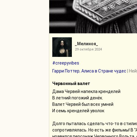
_Мелиноя_
29 октября 2024
#creepyvibes
Гарри Поттер
,
Алиса в Стране чудес
| Не
Червонный валет
Дама Червей напекла кренделей
В летний погожий денёк.
Валет Червей был всех умней
И семь кренделей уволок
Долго пыталась сделать что-то в стили
сопротивлялась. Но есть же фильмы! В "
нравился персонаж Червонного Вольта.