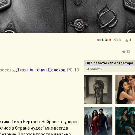
413
+0
3
1
13
Ещё работы иллюстратора
24 работы
йросеть,
Джен
,
Антонин Долохов
, PG-13
стике Тима Бертона. Нейросеть упорно
Алисе в Стране чудес" мне всегда
 Антонин Долохов просто идеально