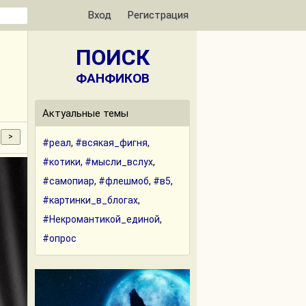
Вход
Регистрация
ПОИСК
ФАНФИКОВ
Актуальные темы
#реал
,
#всякая_фигня
,
#котики
,
#мысли_вслух
,
#самопиар
,
#флешмоб
,
#в5
,
#картинки_в_блогах
,
#Некромантикой_единой
,
#опрос