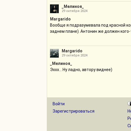
_Мелиноя_
29 октября 2024
Margarido
Вообще я подразумевала под красной кор
заднем плане). Антонин же должен кого-
Margarido
29 октября 2024
_Мелиноя_
Эххх... Ну ладно, автору виднее)
Войти
Зарегистрироваться
Н
Р
С