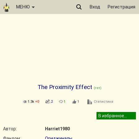
МЕНЮ
Вход
Регистрация
​The Proximity Effect
(гет)
1.3k
+0
2
1
1
Статистика
Автор:
Harriet1980
Фандом:
Ориджиналы