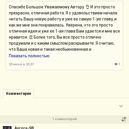
Спасибо Большое Уважаемому Автору. 👌 И это просто
прекрасно, отличная работа. Я с удовольствием начала
читать Вашу новую работу и уже ее самую 1-ую главу, и
как же мне она понравилась. Уверена, что это просто
отличная идея и уже ее 1-ая глава Вам удается и мне все
нравится. 👏 Более того, Вы все просто отлично
продумали и с каким смыслом раскрываете. Я считаю,
что Ваша новая и такая необыкновенная и
незабываемая по своему сюжету история достойна
Показать полностью
чтения и особенного внимания. 👋 А еще, это творчество
1
28 июня в 20:07
можно спокойно порекомендовать и другим читателям,
что я с удовольствием и делаю. И я очень рада, что
приступила к чтению этой прекрасной истории и начала
ее читать. 👏👋 Вы просто отлично пишите это
творчество и справляетесь с таким сюжетом. И оно
Комментарии
точно понравится многим читателям, поэтому я и с
удовольствием Вас рекомендую другим. 👏👋 Я просто
уверена, что прочитав это прекрасное творчество, Вы
сделаете правильный выбор. Не жалею о нем и я. 👌🤌
1 комментарий
Должна сказать, что для меня это творчество и его
начало, первое знакомство с ним прошло на «ура» и Вы
Avrora-98