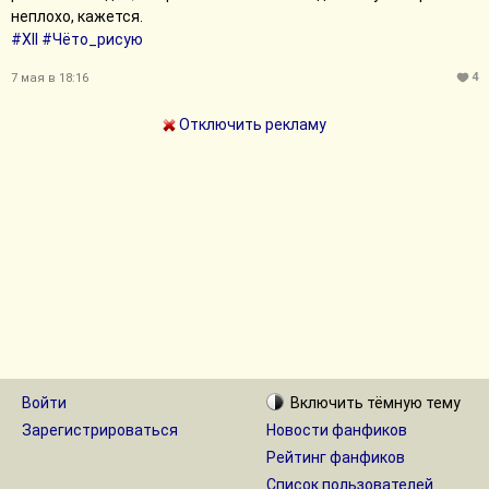
неплохо, кажется.
#XII
#Чёто_рисую
4
7 мая в 18:16
Отключить рекламу
Войти
Включить
тёмную
тему
Зарегистрироваться
Новости фанфиков
Рейтинг фанфиков
Список пользователей