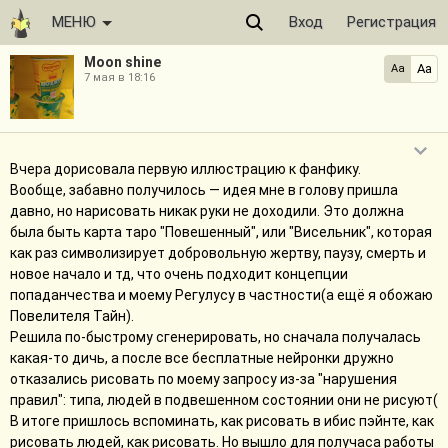
МЕНЮ
Вход
Регистрация
Moon shine
Aa
Aa
7 мая в 18:16
Вчера дорисовала первую иллюстрацию к фанфику.
Вообще, забавно получилось — идея мне в голову пришла
давно, но нарисовать никак руки не доходили. Это должна
была быть карта таро "Повешенный", или "Висельник", которая
как раз символизирует добровольную жертву, паузу, смерть и
новое начало и тд, что очень подходит концепции
попаданчества и моему Регулусу в частности(а ещё я обожаю
Повелителя Тайн).
Решила по-быстрому сгенерировать, но сначала получалась
какая-то дичь, а после все бесплатные нейронки дружно
отказались рисовать по моему запросу из-за "нарушения
правил": типа, людей в подвешенном состоянии они не рисуют(
В итоге пришлось вспоминать, как рисовать в ибис пэйнте, как
рисовать людей, как рисовать. Но вышло для получаса работы