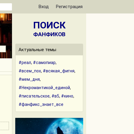
Вход
Регистрация
ПОИСК
ФАНФИКОВ
Актуальные темы
#реал
,
#самопиар
,
#всем_пох
,
#всякая_фигня
,
#мем_дня
,
#Некромантикой_единой
,
#писательское
,
#в5
,
#кино
,
#фанфикс_знает_все