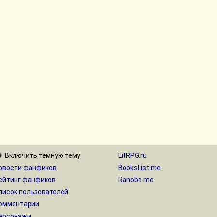
Включить
тёмную
тему
LitRPG.ru
овости фанфиков
BooksList.me
ейтинг фанфиков
Ranobe.me
писок пользователей
омментарии
ерсонажи