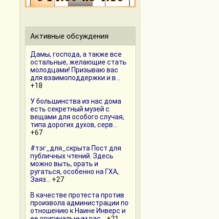
Активные обсуждения
Дамы, господа, а также все
остальные, желающие стать
молодцами! Призываю вас
для взаимоподдержки и в...
+18
У большинства из нас дома
есть секретный музей с
вещами для особого случая,
типа дорогих духов, серв...
+67
#тэг_для_скрыта Пост для
публичных чтений. Здесь
можно выть, орать и
ругаться, особенно на ГХА,
Заяз...
+27
В качестве протеста против
произвола администрации по
отношению к Наине Инверс и
ее оригинальным рас...
+21