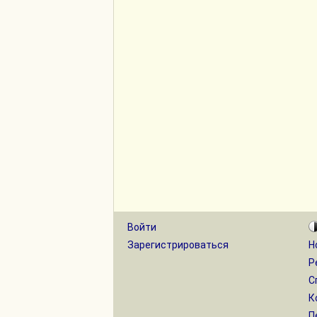
Войти
Зарегистрироваться
Н
Р
С
К
П