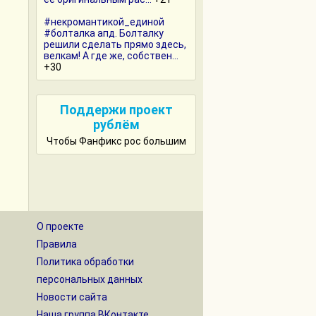
#некромантикой_единой
#болталка апд. Болталку
решили сделать прямо здесь,
велкам! А где же, собствен...
+30
Поддержи проект
рублём
Чтобы Фанфикс рос большим
О проекте
Правила
Политика обработки
персональных данных
Новости сайта
Наша группа ВКонтакте