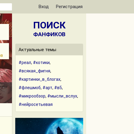
Вход
Регистрация
ПОИСК
ФАНФИКОВ
Актуальные темы
ов
#реал
,
#котики
,
#всякая_фигня
,
#картинки_в_блогах
,
#флешмоб
,
#арт
,
#в5
,
#микрообзор
,
#мысли_вслух
,
#нейросетьевая