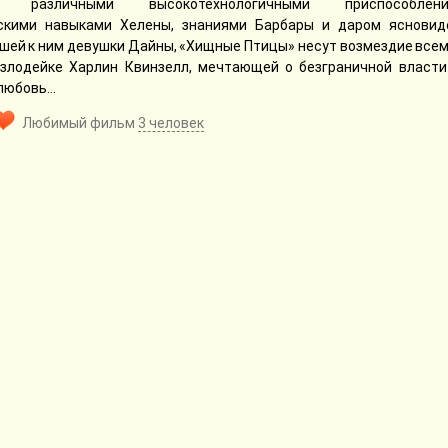
е различными высокотехнологичными приспособлени
скими навыками Хелены, знаниями Барбары и даром ясновид
шей к ним девушки Дайны, «Хищные Птицы» несут возмездие всем
 злодейке Харлин Квинзелл, мечтающей о безграничной власти
 любовь…
Любимый фильм
3 человек