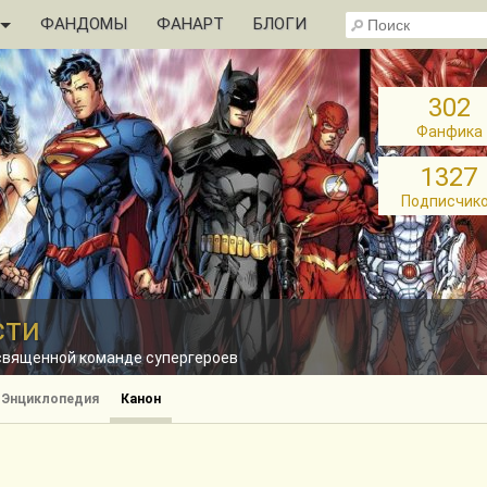
ФАНДОМЫ
ФАНАРТ
БЛОГИ
302
Фанфика
1327
Подписчик
сти
освященной команде супергероев
Энциклопедия
Канон