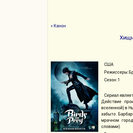
« Канон
Хищн
США
Режиссеры: Бр
Сезон: 1
Сериал являе
Действие про
вселенной) в Н
забыто. Барба
мрачном горо
словами).