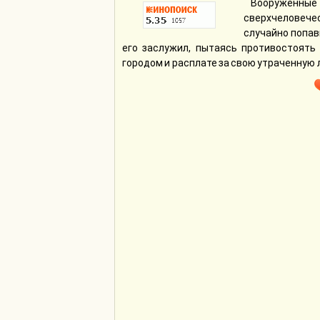
Вооруженны
сверхчеловече
случайно попав
его заслужил, пытаясь противостоять
городом и расплате за свою утраченную