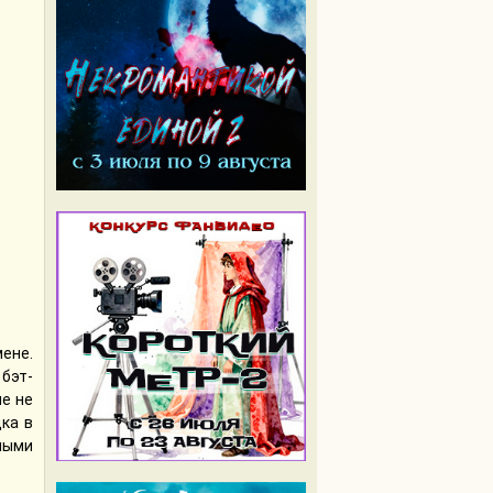
ене.
бэт-
ие не
ка в
ными