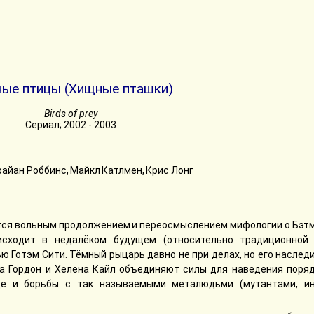
ые птицы (Хищные пташки)
Birds of prey
Сериал; 2002 - 2003
айан Роббинс, Майкл Катлмен, Крис Лонг
тся вольным продолжением и переосмыслением мифологии о Бэтм
исходит в недалёком будущем (относительно традиционной 
ью Готэм Сити. Тёмный рыцарь давно не при делах, но его наслед
ра Гордон и Хелена Кайл объединяют силы для наведения поряд
де и борьбы с так называемыми металюдьми (мутантами, и