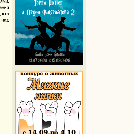
ями,
ения
, кто
 над