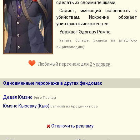
сделать их своими пешками.
Садист, имеющий склонность к
убийствам. Искренне обожает
уничтожать искаженцев.
Уважает Эдогаву Рампо.
Узнать больше (ссылка на внешнюю
энциклопедию)
Любимый персонаж для
2 человек
Одноименные персонажи в других фандомах
Дедал Юмэно
Эрго Прокси
Юмэно Кьюсаку (Кью)
Великий из бродячих псов
Отключить рекламу