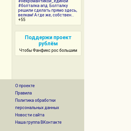
#некромантикой_единой
#болталка апд. Болталку
решили сделать прямо здесь,
велкам! А где же, собствен...
+55
Поддержи проект
рублём
Чтобы Фанфикс рос большим
О проекте
Правила
Политика обработки
персональных данных
Новости сайта
Наша группа ВКонтакте