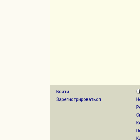
Войти
Зарегистрироваться
Н
Р
С
К
П
К