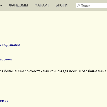
ФАНДОМЫ
ФАНАРТ
БЛОГИ
с подвохом
подвохом
я больше! Она со счастливым концом для всех - и это бальзам на
ии »»