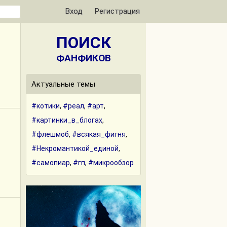
Вход
Регистрация
ПОИСК
ФАНФИКОВ
Актуальные темы
#котики
,
#реал
,
#арт
,
#картинки_в_блогах
,
#флешмоб
,
#всякая_фигня
,
#Некромантикой_единой
,
#самопиар
,
#гп
,
#микрообзор