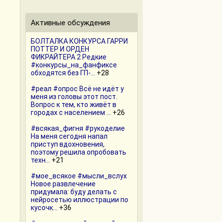
Активные обсуждения
БОЛТАЛКА КОНКУРСА ГАРРИ
ПОТТЕР И ОРДЕН
ФИКРАЙТЕРА 2 Редкие
#конкурсы_на_фанфиксе
обходятся без ГП-...
+28
#реал #опрос Всё не идёт у
меня из головы этот пост.
Вопрос к тем, кто живёт в
городах с населением ...
+26
#всякая_фигня #рукоделие
На меня сегодня напал
приступ вдохновения,
поэтому решила опробовать
техн...
+21
#мое_всякое #мысли_вслух
Новое развлечение
придумала: буду делать с
нейросетью иллюстрации по
кусочк...
+36