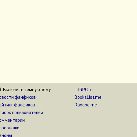
Включить
тёмную
тему
LitRPG.ru
овости фанфиков
BooksList.me
ейтинг фанфиков
Ranobe.me
писок пользователей
омментарии
ерсонажи
аноны