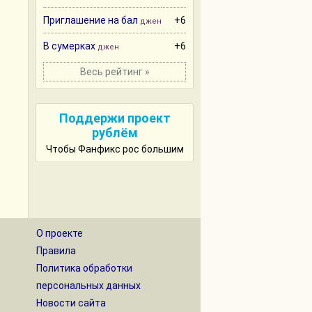
Приглашение на бал
+6
джен
В сумерках
+6
джен
Весь рейтинг »
Поддержи проект
рублём
Чтобы Фанфикс рос большим
О проекте
Правила
Политика обработки
персональных данных
Новости сайта