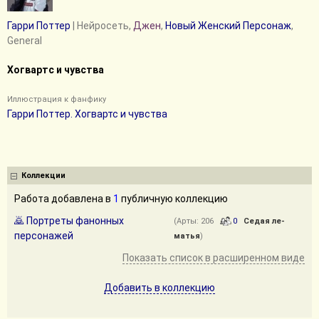
Гарри Поттер
| Нейросеть,
Джен
,
Новый Женский Персонаж
,
General
Хогвартс и чувства
Иллюстрация к фанфику
Гарри Поттер. Хогвартс и чувства
Коллекции
Работа добавлена в
1
публичную коллекцию
🙇 Портреты фанонных
(Арты: 206
0
Седая ле-
персонажей
матья
)
Показать список в расширенном виде
Добавить в коллекцию