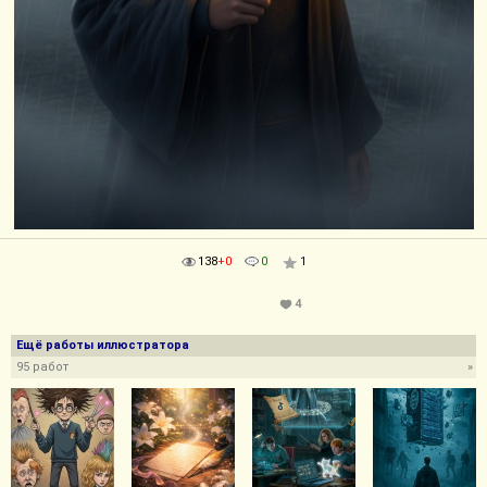
138
+0
0
1
4
Ещё работы иллюстратора
95 работ
»