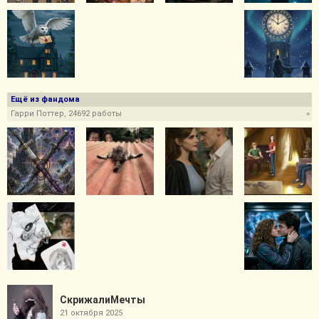
Ещё из фандома
Гарри Поттер, 24692 работы
»
СкрижалиМечты
21 октября 2025