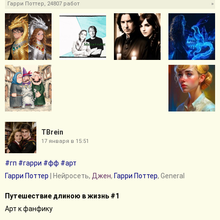
Гарри Поттер, 24807 работ
»
TBrein
17 января в 15:51
#гп
#гарри
#фф
#арт
Гарри Поттер
| Нейросеть,
Джен
,
Гарри Поттер
, General
Путешествие длиною в жизнь #1
Арт к фанфику