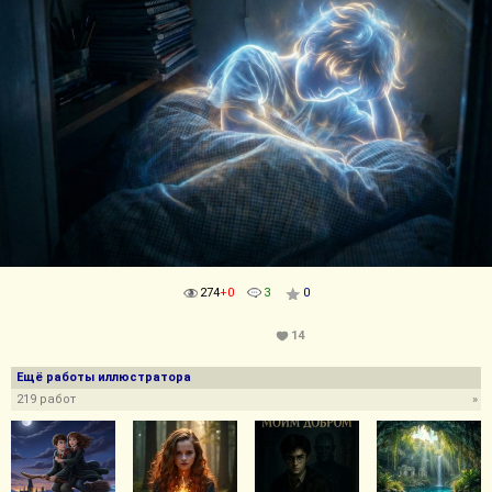
274
+0
3
0
14
Ещё работы иллюстратора
219 работ
»