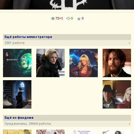
72
+0
0
0
Ещё работы иллюстратора
2301 работа
»
Ещё из фандома
Ориджиналы, 24664 работы
»