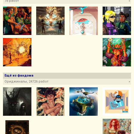
78 работ
»
Ещё из фандома
Ориджиналы, 24726 работ
»