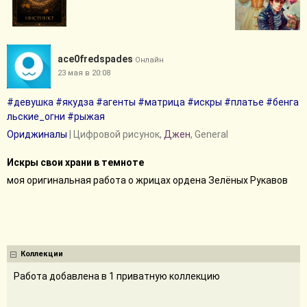
ace0fredspades
Онлайн
23 мая в 20:08
#девушка
#якудза
#агенты
#матрица
#искры
#платье
#бенга
льские_огни
#рыжая
Ориджиналы
| Цифровой рисунок,
Джен
, General
Искры свои храни в темноте
моя оригинальная работа о жрицах ордена Зелёных Рукавов
Коллекции
Работа добавлена в 1 приватную коллекцию