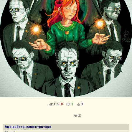
135
+0
0
1
23
Ещё работы иллюстратора