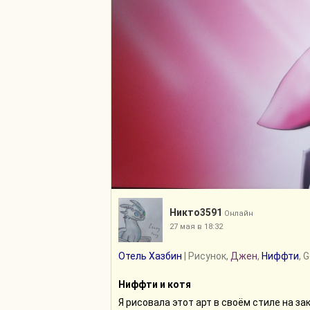
Никто3591
Онлайн
27 мая в 18:32
Отель Хазбин
| Рисунок,
Джен
,
Ниффти
, 
Ниффти и котя
Я рисовала этот арт в своём стиле на за