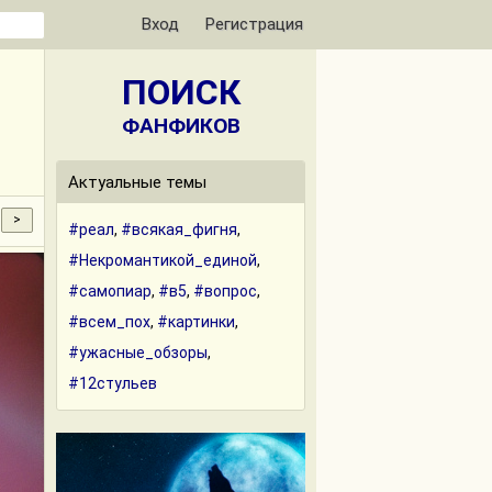
Вход
Регистрация
ПОИСК
ФАНФИКОВ
Актуальные темы
#реал
,
#всякая_фигня
,
#Некромантикой_единой
,
#самопиар
,
#в5
,
#вопрос
,
#всем_пох
,
#картинки
,
#ужасные_обзоры
,
#12стульев