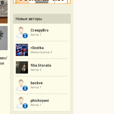
Новые авторы
CreepyBro
Автор 1
r0zetka
Иллюстратор 4
аво/
для
filia litoralis
Автор 2
backve
Автор 1
phichoyani
Автор 1