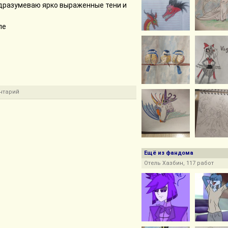
одразумеваю ярко выраженные тени и
ле
нтарий
Ещё из фандома
Отель Хазбин, 117 работ