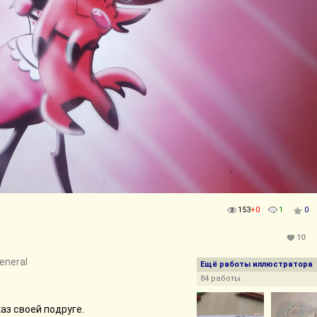
153
+0
1
0
10
General
Ещё работы иллюстратора
84 работы
каз своей подруге.