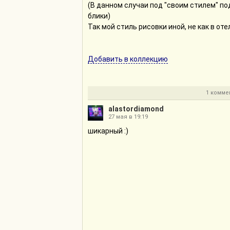
(В данном случаи под "своим стилем" п
блики)
Так мой стиль рисовки иной, не как в оте
Добавить в коллекцию
1 комме
alastordiamond
27 мая в 19:19
шикарный :)