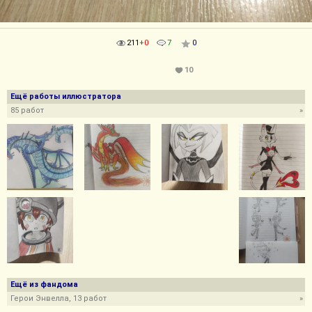
211
+0
7
0
10
Ещё работы иллюстратора
85 работ
»
Ещё из фандома
Герои Энвелла, 13 работ
»