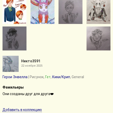
Никто3591
22 ноября 2025
Герои Энвелла
| Рисунок,
Гет
,
Кики/Крип
, General
Фамильяры
Они созданы друг для друга❤️
Добавить в коллекцию