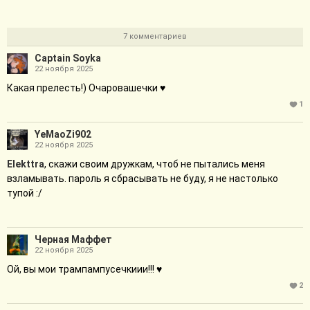
7 комментариев
Captain Soyka
22 ноября 2025
Какая прелесть!) Очаровашечки ♥
1
YeMaoZi902
22 ноября 2025
Elekttra
, скажи своим дружкам, чтоб не пытались меня
взламывать. пароль я сбрасывать не буду, я не настолько
тупой :/
Черная Маффет
22 ноября 2025
Ой, вы мои трампампусечкиии!!! ♥
2