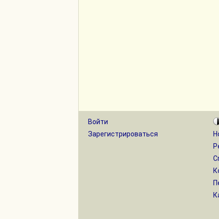
Войти
Зарегистрироваться
Н
Р
С
К
П
К