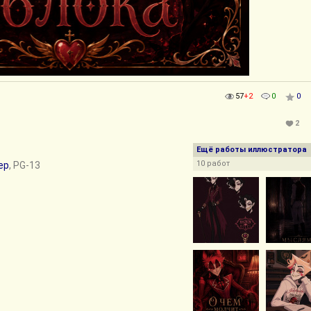
57
+2
0
0
2
Ещё работы иллюстратора
10 работ
ер
, PG-13