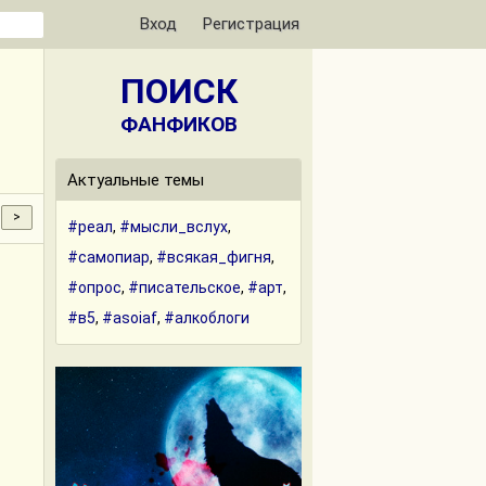
Вход
Регистрация
ПОИСК
ФАНФИКОВ
Актуальные темы
#реал
,
#мысли_вслух
,
#самопиар
,
#всякая_фигня
,
#опрос
,
#писательское
,
#арт
,
#в5
,
#asoiaf
,
#алкоблоги