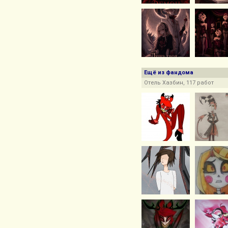
Ещё из фандома
Отель Хазбин, 117 работ