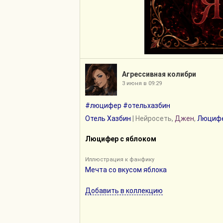
Агрессивная колибри
3 июня в 09:29
#люцифер
#отельхазбин
Отель Хазбин
| Нейросеть,
Джен
,
Люциф
Люцифер с яблоком
Иллюстрация к фанфику
Мечта со вкусом яблока
Добавить в коллекцию