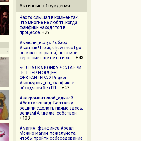
Активные обсуждения
Часто слышал в комментах,
что многие не любят, когда
фанфики находятся в
процессе.
+29
#мысли_вслух #обзор
#критик Что ж, show must go
»
on, как говорится) пока мое
терпение еще не на исхо...
+43
БОЛТАЛКА КОНКУРСА ГАРРИ
ПОТТЕР И ОРДЕН
ФИКРАЙТЕРА 2 Редкие
#конкурсы_на_фанфиксе
обходятся без ГП-...
+47
#некромантикой_единой
#болталка апд. Болталку
решили сделать прямо здесь,
велкам! А где же, собствен...
+103
#магия_фанфикса #реал
Можно магии, пожалуйста,
чтобы пройти собеседование