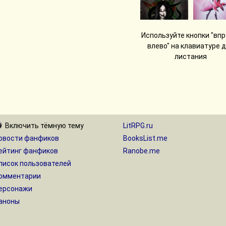
Используйте кнопки "впр
влево" на клавиатуре 
листания
Включить
тёмную
тему
LitRPG.ru
овости фанфиков
BooksList.me
ейтинг фанфиков
Ranobe.me
писок пользователей
омментарии
ерсонажи
аноны