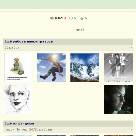
1602
+0
5
6
36
Ещё работы иллюстратора
86 работ
»
Ещё из фандома
Гарри Поттер, 24793 работы
»