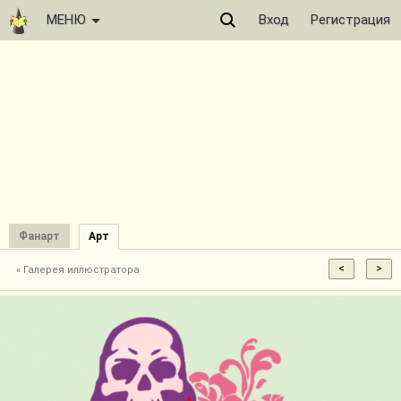
МЕНЮ
Вход
Регистрация
Фанарт
Арт
« Галерея иллюстратора