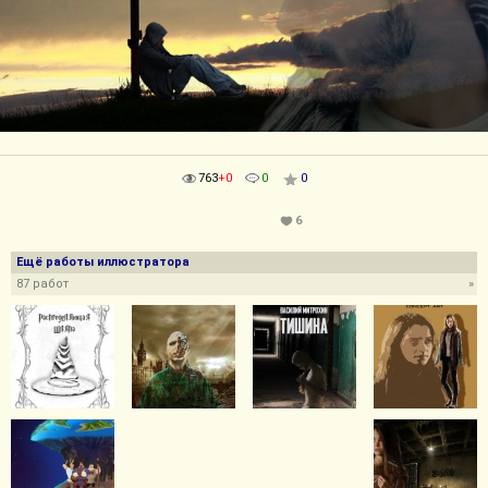
763
+0
0
0
6
Ещё работы иллюстратора
87 работ
»