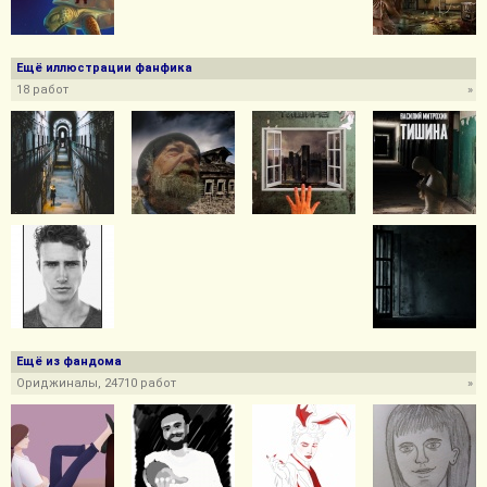
Ещё иллюстрации фанфика
18 работ
»
Ещё из фандома
Ориджиналы, 24710 работ
»