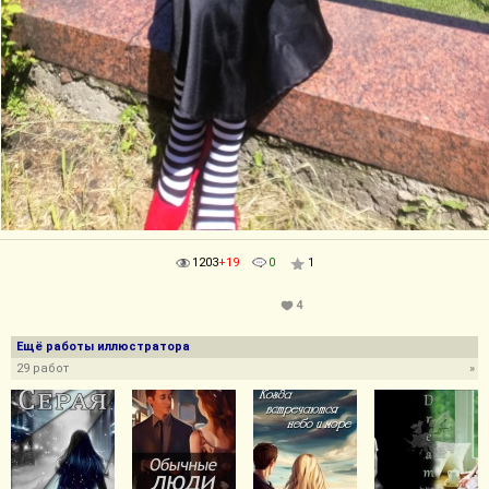
1203
+19
0
1
4
Ещё работы иллюстратора
29 работ
»