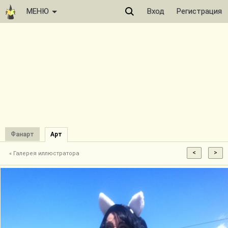
МЕНЮ
Вход
Регистрация
Фанарт
Арт
« Галерея иллюстратора