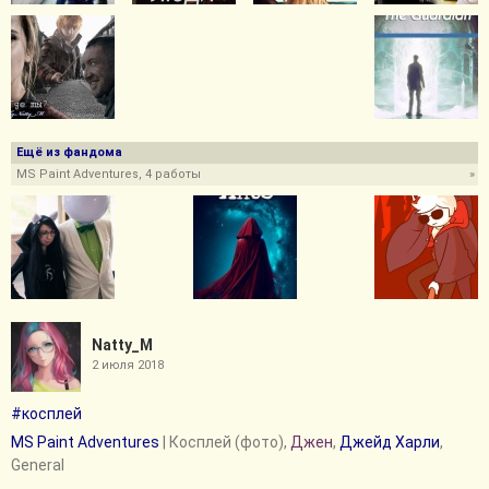
Ещё из фандома
MS Paint Adventures, 4 работы
»
Natty_M
2 июля 2018
#косплей
MS Paint Adventures
| Косплей (фото),
Джен
,
Джейд Харли
,
General