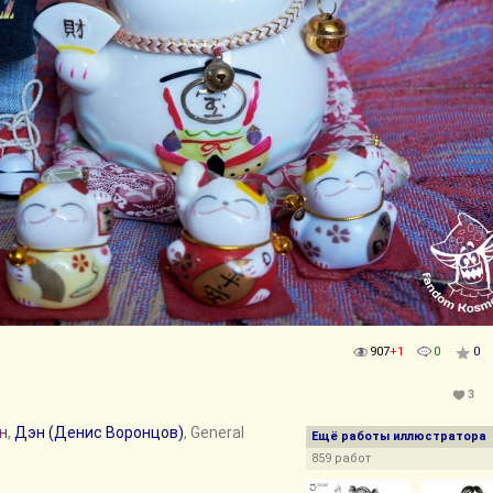
907
+1
0
0
3
н
,
Дэн (Денис Воронцов)
, General
Ещё работы иллюстратора
859 работ