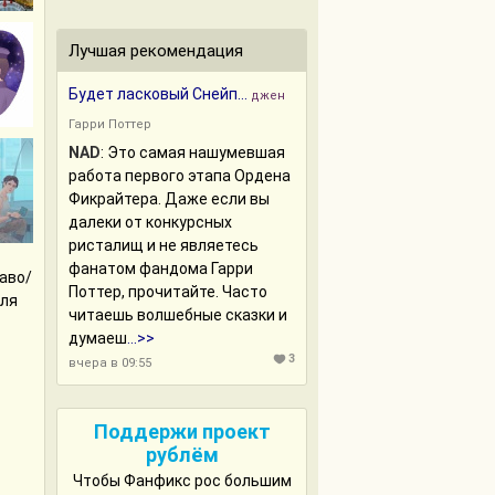
Лучшая рекомендация
Будет ласковый Снейп...
джен
Гарри Поттер
NAD
:
Это самая нашумевшая
работа первого этапа Ордена
Фикрайтера. Даже если вы
далеки от конкурсных
ристалищ и не являетесь
фанатом фандома Гарри
аво/
Поттер, прочитайте. Часто
для
читаешь волшебные сказки и
думаеш
...>>
3
вчера в 09:55
Поддержи проект
рублём
Чтобы Фанфикс рос большим