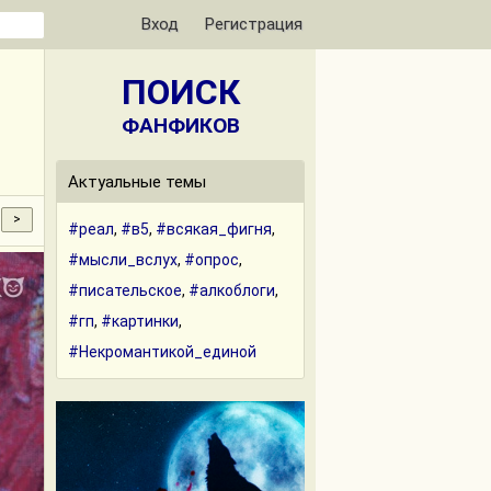
Вход
Регистрация
ПОИСК
ФАНФИКОВ
Актуальные темы
#реал
,
#в5
,
#всякая_фигня
,
#мысли_вслух
,
#опрос
,
#писательское
,
#алкоблоги
,
#гп
,
#картинки
,
#Некромантикой_единой