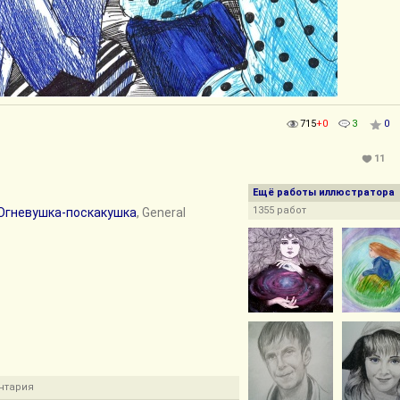
715
+0
3
0
11
Ещё работы иллюстратора
1355 работ
Огневушка-поскакушка
, General
нтария