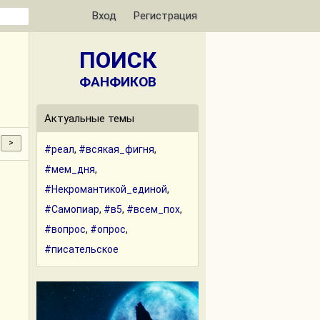
Вход
Регистрация
ПОИСК
ФАНФИКОВ
Актуальные темы
#реал
,
#всякая_фигня
,
#мем_дня
,
#Некромантикой_единой
,
#Самопиар
,
#в5
,
#всем_пох
,
#вопрос
,
#опрос
,
#писательское