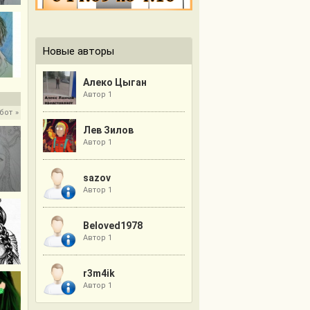
Новые авторы
Алеко Цыган
Автор 1
бот
»
Лев Зилов
Автор 1
sazov
Автор 1
Beloved1978
Автор 1
r3m4ik
Автор 1