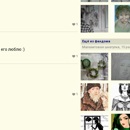
1
Ещё из фандома
Малахитовая шкатулка, 15 ра
его люблю :)
1
1