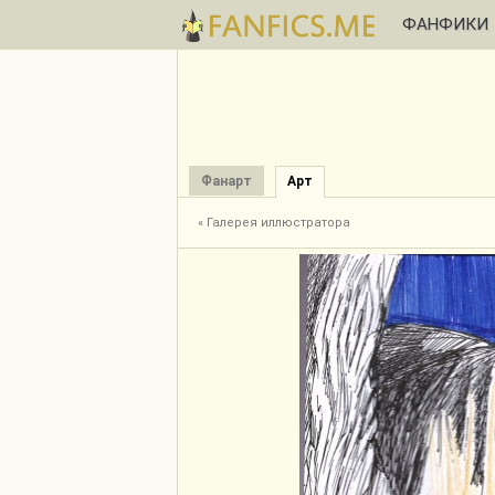
ФАНФИКИ
Фанарт
Арт
« Галерея иллюстратора