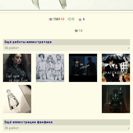
1561
+0
0
6
14
Ещё работы иллюстратора
56 работ
»
Ещё иллюстрации фанфика
35 работ
»