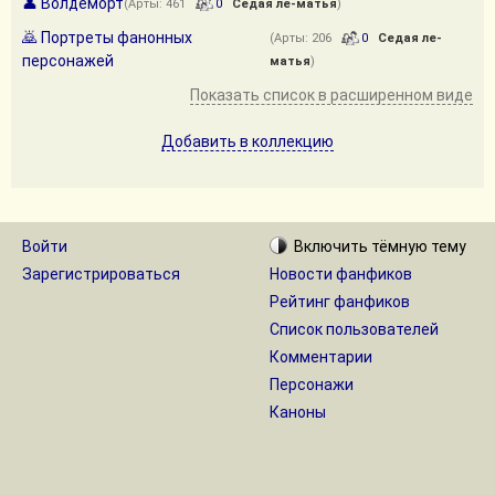
👤 Волдеморт
(Арты: 461
0
Седая ле-матья
)
🙇 Портреты фанонных
(Арты: 206
0
Седая ле-
персонажей
матья
)
Показать список в расширенном виде
Добавить в коллекцию
Войти
Включить
тёмную
тему
Зарегистрироваться
Новости фанфиков
Рейтинг фанфиков
Список пользователей
Комментарии
Персонажи
Каноны