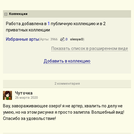
Коллекции
Работа добавлена в
1
публичную коллекцию и в 2
приватных коллекции
Избранные арты
(Арты: 3966
0
olesyaO
)
Показать список в расширенном виде
Добавить в коллекцию
2 комментария
Чуточка
26 марта 2020
Вау, завораживающее озеро! я не артер, хвалить по делу не
умею, но на этом рисунке я просто залипла. Волшебный вид!
Спасибо за удовольствие!