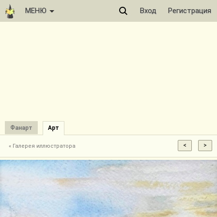
МЕНЮ
Вход
Регистрация
Фанарт
Арт
« Галерея иллюстратора