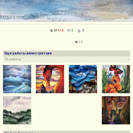
511
+0
2
3
17
Ещё работы иллюстратора
72 работы
»