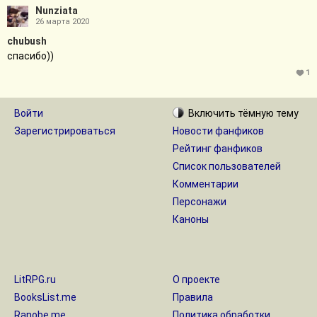
Nunziata
26 марта 2020
chubush
спасибо))
1
Войти
Включить
тёмную
тему
Зарегистрироваться
Новости фанфиков
Рейтинг фанфиков
Список пользователей
Комментарии
Персонажи
Каноны
LitRPG.ru
О проекте
BooksList.me
Правила
Ranobe.me
Политика обработки