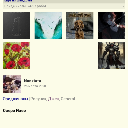
Ещё из фандома
Ориджиналы, 24707 работ
»
Nunziata
26 марта 2020
Ориджиналы
| Рисунок,
Джен
, General
Озеро Изео