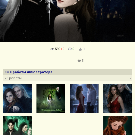
599
+0
0
1
5
Ещё работы иллюстратора
23 работы
»