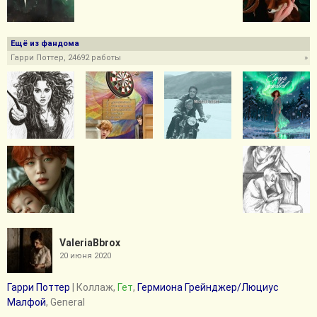
Ещё из фандома
Гарри Поттер, 24692 работы
»
ValeriaBbrox
20 июня 2020
Гарри Поттер
| Коллаж,
Гет
,
Гермиона Грейнджер/Люциус
Малфой
, General