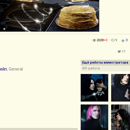
2028
+0
9
3
17
Ещё работы иллюстратора
691 работа
нейп
, General