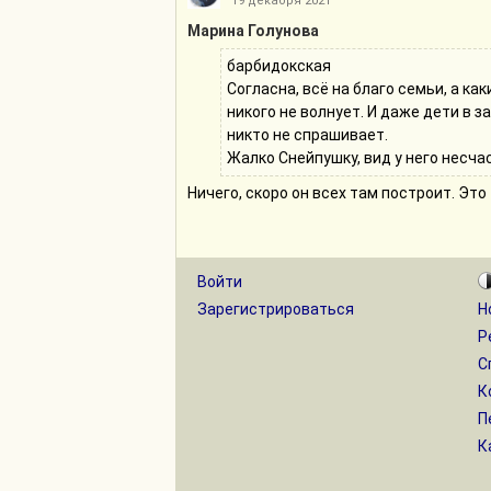
19 декабря 2021
Марина Голунова
барбидокская
Согласна, всё на благо семьи, а ка
никого не волнует. И даже дети в з
никто не спрашивает.
Жалко Снейпушку, вид у него несча
Ничего, скоро он всех там построит. Это
Войти
Зарегистрироваться
Н
Р
С
К
П
К