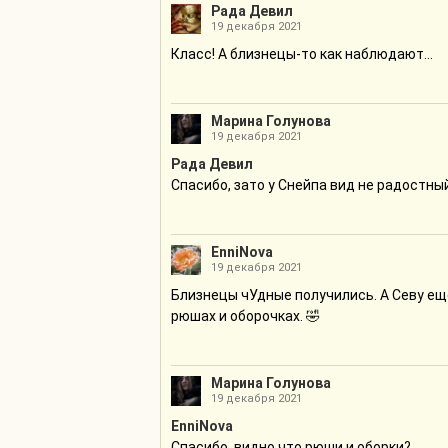
Рада Девил
19 декабря 2021
Класс! А близнецы-то как наблюдают...
Марина Голунова
19 декабря 2021
Рада Девил
Спасибо, зато у Снейпа вид не радостный
EnniNova
19 декабря 2021
Близнецы чУдные получились. А Севу ещё
рюшах и оборочках. 🤣
Марина Голунова
19 декабря 2021
EnniNova
Спасибо, видно что рюши и оборки?