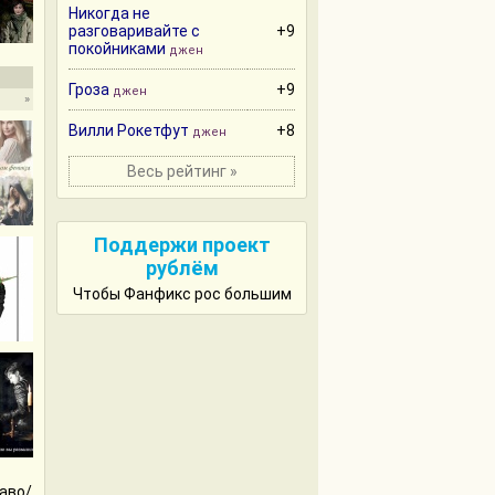
Никогда не
разговаривайте с
+9
покойниками
джен
Гроза
+9
джен
»
Вилли Рокетфут
+8
джен
Весь рейтинг »
Поддержи проект
рублём
Чтобы Фанфикс рос большим
аво/