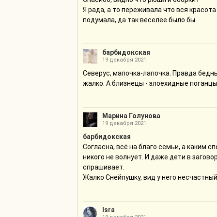
Я рада, а то переживала что вся красота
подумала, да так веселее было бы.
барбидокская
19 декабря 2021
Северус, мапочка-лапочка. Правда бедн
жалко. А близнецы - злоехидные поганцы
Марина Голунова
19 декабря 2021
барбидокская
Согласна, всё на благо семьи, а каким с
никого не волнует. И даже дети в загово
спрашивает.
Жалко Снейпушку, вид у него несчастный
Isra