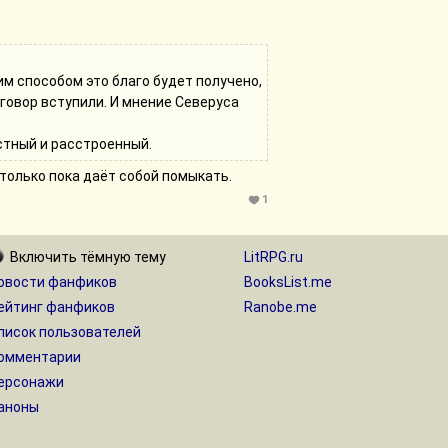
ким способом это благо будет получено,
аговор вступили. И мнение Северуса
стный и расстроенный.
 только пока даёт собой помыкать.
1
Включить
тёмную
тему
LitRPG.ru
овости фанфиков
BooksList.me
ейтинг фанфиков
Ranobe.me
писок пользователей
омментарии
ерсонажи
аноны