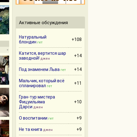
Активные обсуждения
Натуральный
+108
блондин
гет
»
Катится, вертится шар
+14
заводной!
джен
Под знаменем Льва
+14
гет
Мальчик, который всё
+11
спланировал
гет
Гран-тур мистера
Фицуильяма
+10
Дарси
джен
О воспитании
+9
гет
Не та книга
+9
джен