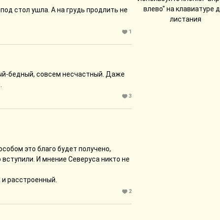
влево" на клавиатуре 
 под стол ушла. А на грудь продлить не
листания
1
ый-бедный, совсем несчастный. Даже
.
3
пособом это благо будет получено,
р вступили. И мнение Северуса никто не
 и расстроенный.
2