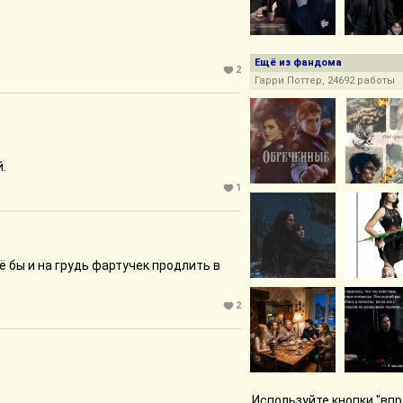
Ещё из фандома
2
Гарри Поттер, 24692 работы
.
1
 бы и на грудь фартучек продлить в
2
Используйте кнопки "впр