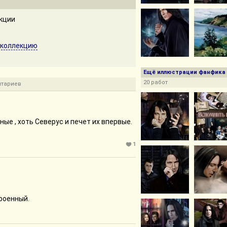
екции
 коллекцию
Ещё иллюстрации фанфика
20 работ
нтариев
ые , хоть Северус и печет их впервые.
1
троенный.