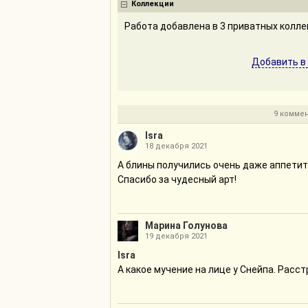
Коллекции
Работа добавлена в 3 приватных колл
Добавить в
9 комме
Isra
18 декабря 2021
А блины получились очень даже аппетитн
Спасибо за чудесный арт!
Марина Голунова
19 декабря 2021
Isra
А какое мучение на лице у Снейпа. Расс