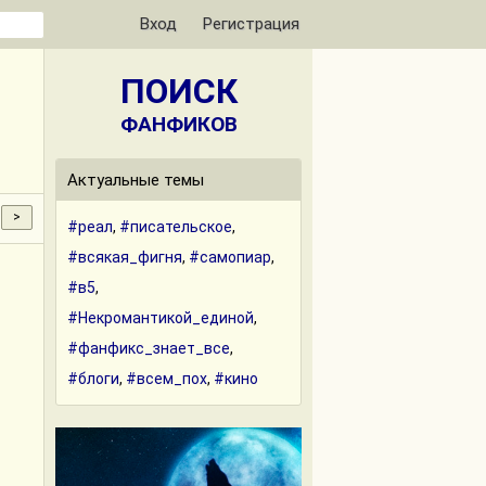
Вход
Регистрация
ПОИСК
ФАНФИКОВ
Актуальные темы
#реал
,
#писательское
,
#всякая_фигня
,
#самопиар
,
#в5
,
#Некромантикой_единой
,
#фанфикс_знает_все
,
#блоги
,
#всем_пох
,
#кино