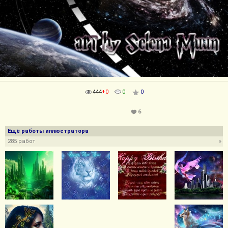
444
+0
0
0
6
Ещё работы иллюстратора
285 работ
»