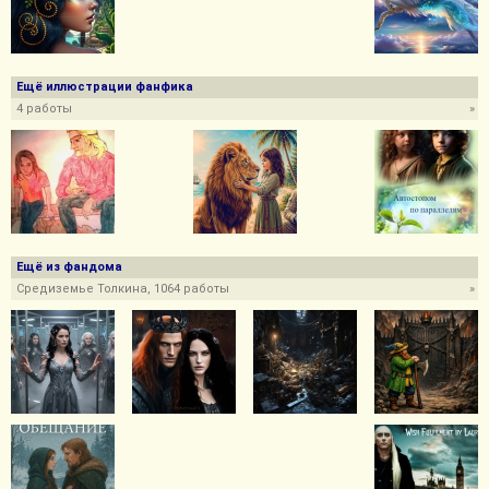
Ещё иллюстрации фанфика
4 работы
»
Ещё из фандома
Средиземье Толкина, 1064 работы
»