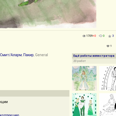
1709
+0
0
3
9
 Смит/Аларм
,
Пакир
, General
Ещё работы иллюстратора
20 работ
екции
 коллекцию