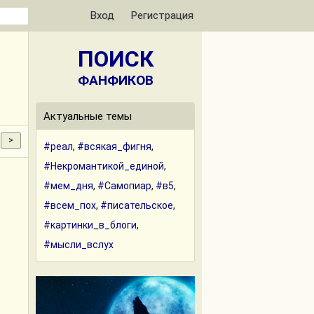
Вход
Регистрация
ПОИСК
ФАНФИКОВ
Актуальные темы
#реал
,
#всякая_фигня
,
#Некромантикой_единой
,
#мем_дня
,
#Самопиар
,
#в5
,
#всем_пох
,
#писательское
,
#картинки_в_блоги
,
#мысли_вслух