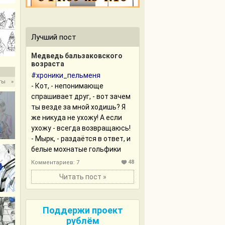
Лучший пост
Медведь бальзаковского
возраста
#хроники_пельменя
ты
»
- Кот, - непонимающе
спрашивает друг, - вот зачем
ты везде за мной ходишь? Я
же никуда не ухожу! А если
ухожу - всегда возвращаюсь!
- Мырк, - раздаётся в ответ, и
белые мохнатые гольфики
делают тыгыдык-тыгыдык, в
48
Комментариев: 7
очередной раз сопровождая
Читать пост »
друга до ванной.
Он ходит за хозяином везде.
Поддержи проект
Куда бы друг ни пошёл -
рублём
котодитачка бежит вперёд