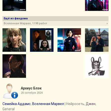
Ещё из фандома
Вселенная Марвел, 1198 работ
»
Архиус Блэк
20 октября 2024
Семейка Аддамс
,
Вселенная Марвел
| Нейросеть,
Джен
,
General