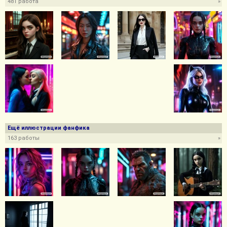
481 работа
»
Ещё иллюстрации фанфика
163 работы
»