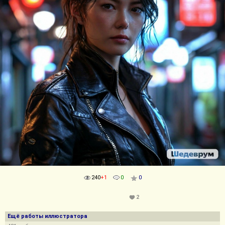
240
+1
0
0
2
Ещё работы иллюстратора