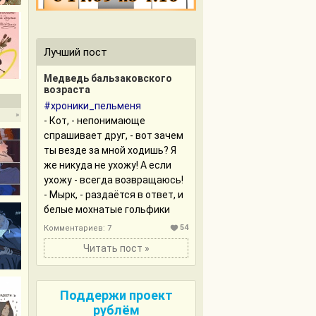
Лучший пост
Медведь бальзаковского
возраста
#хроники_пельменя
»
- Кот, - непонимающе
спрашивает друг, - вот зачем
ты везде за мной ходишь? Я
же никуда не ухожу! А если
ухожу - всегда возвращаюсь!
- Мырк, - раздаётся в ответ, и
белые мохнатые гольфики
делают тыгыдык-тыгыдык, в
54
Комментариев: 7
очередной раз сопровождая
Читать пост »
друга до ванной.
Он ходит за хозяином везде.
Поддержи проект
Куда бы друг ни пошёл -
рублём
котодитачка бежит вперёд