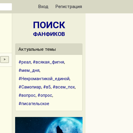
Вход
Регистрация
ПОИСК
ФАНФИКОВ
Актуальные темы
#реал
,
#всякая_фигня
,
#мем_дня
,
#Некромантикой_единой
,
#Самопиар
,
#в5
,
#всем_пох
,
#вопрос
,
#опрос
,
#писательское