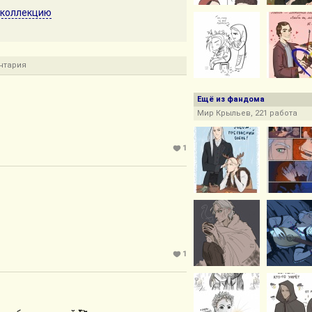
 коллекцию
нтария
Ещё из фандома
Мир Крыльев, 221 работа
1
1