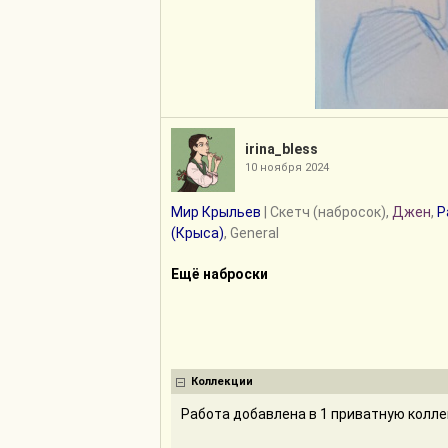
irina_bless
10 ноября 2024
Мир Крыльев
| Скетч (набросок),
Джен
,
Р
(Крыса)
, General
Ещё наброски
Коллекции
Работа добавлена в 1 приватную колл