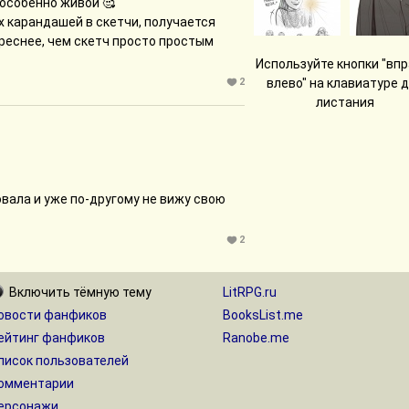
 особенно живой 🥰
 карандашей в скетчи, получается
ереснее, чем скетч просто простым
Используйте кнопки "впр
2
влево" на клавиатуре 
листания
овала и уже по-другому не вижу свою
2
Включить
тёмную
тему
LitRPG.ru
овости фанфиков
BooksList.me
ейтинг фанфиков
Ranobe.me
писок пользователей
омментарии
ерсонажи