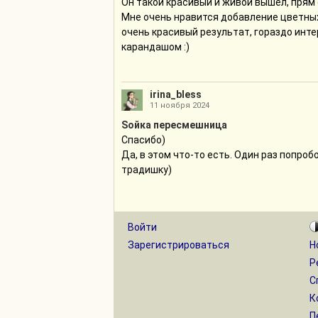
Он такой красивый и живой вышел, прям
Мне очень нравится добавление цветных
очень красивый результат, гораздо инт
карандашом :)
irina_bless
11 ноября 2024
Sойка пересмешница
Спасибо)
Да, в этом что-то есть. Один раз попроб
традишку)
Войти
Зарегистрироваться
Н
Р
С
К
П