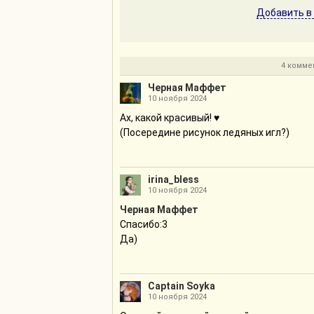
Добавить в
4 комме
Черная Маффет
10 ноября 2024
Ах, какой красивый! ♥
(Посередине рисунок ледяных игл?)
irina_bless
10 ноября 2024
Черная Маффет
Спасибо:3
Да)
Captain Soyka
10 ноября 2024