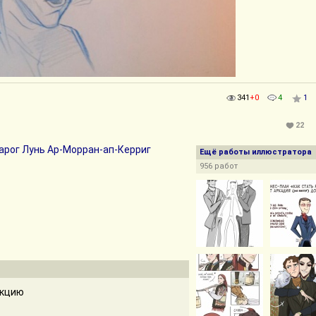
341
+0
4
1
22
арог Лунь Ар-Морран-ап-Керриг
Ещё работы иллюстратора
956 работ
екцию