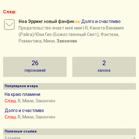
Слэш:
Ноа Эрринг
новый фанфик
Долго и счастливо
Предательство знает моё имя
| R, Каната Вакамия
(Рэйга)/Юки Гио (Божественный Свет), Фэнтези,
Романтика, Мини,
Закончен
26
2
персонажей
канона
Популярное вчера
На краю пламени
Слэш
, R, Мини, Закончен
Долго и счастливо
Слэш
, R, Мини, Закончен
Полезные ссылки
5 ссылок
»