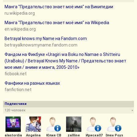
Манга "Предательство знает моё имя" на Википедии
ru.wikipedia.org
Манга "Предательство знает моё имя" на Wikipedia
en.wikipedia.org
Betrayal knows my Name на Fandom.com
betrayalknowsmyname.fandom.com
Фандом на Фикбуке «Uragiri wa Boku no Namae o Shitteiru
(UraBoku) / Betrayal Knows My Name / Предательство знает
мое имя / аниме и манга, 2005-2010»
ficbook.net
Фанфики на разных языках
fanfiction.net
Подписчики
120 человек
»
alastordia
Angelina
Юлия СВ
zallline
Ириска07
Элен Роуз