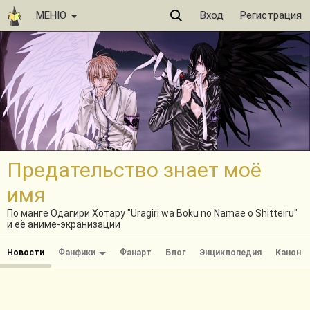
МЕНЮ
Вход
Регистрация
Предательство знает моё
имя
По манге Одагири Хотару "Uragiri wa Boku no Namae o Shitteiru"
и её аниме-экранизации
Новости
Фанфики
Фанарт
Блог
Энциклопедия
Канон