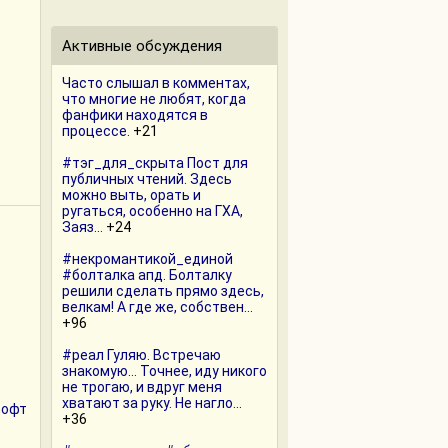
Активные обсуждения
Часто слышал в комментах,
что многие не любят, когда
фанфики находятся в
процессе.
+21
#тэг_для_скрыта Пост для
публичных чтений. Здесь
можно выть, орать и
ругаться, особенно на ГХА,
Заяз...
+24
#некромантикой_единой
#болталка апд. Болталку
решили сделать прямо здесь,
велкам! А где же, собствен...
+96
#реал Гуляю. Встречаю
знакомую… Точнее, иду никого
не трогаю, и вдруг меня
хватают за руку. Не нагло...
рофт
+36