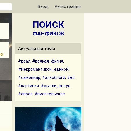
Вход
Регистрация
ПОИСК
ФАНФИКОВ
Актуальные темы
ов
#реал
,
#всякая_фигня
,
#Некромантикой_единой
,
#самопиар
,
#алкоблоги
,
#в5
,
#картинки
,
#мысли_вслух
,
#опрос
,
#писательское