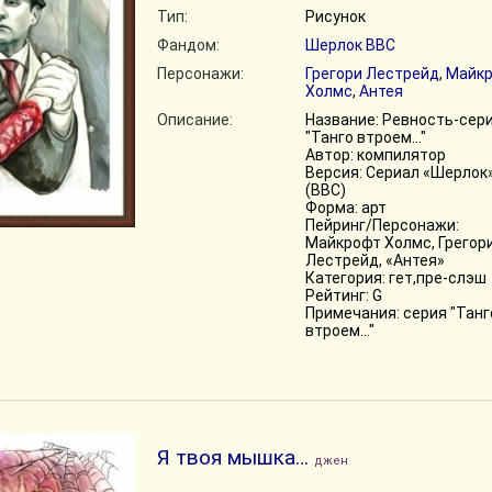
Тип:
Рисунок
Фандом:
Шерлок BBC
Персонажи:
Грегори Лестрейд
,
Майк
Холмс
,
Антея
Описание:
Название: Ревность-сер
"Танго втроем..."
Автор: компилятор
Версия: Сериал «Шерлок
(BBC)
Форма: арт
Пейринг/Персонажи:
Майкрофт Холмс, Грегор
Лестрейд, «Антея»
Категория: гет,пре-слэш
Рейтинг: G
Примечания: серия "Танг
втроем..."
Я твоя мышка…
джен