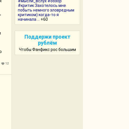
я
#мысли_вслух #обзор
#критик Захотелось мне
побыть немного зловредным
»
критиком) когда-то я
начинала ...
+60
и
Поддержи проект
рублём
Чтобы Фанфикс рос большим
о
12