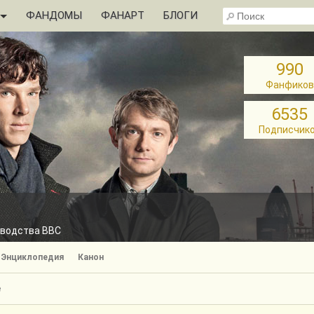
ФАНДОМЫ
ФАНАРТ
БЛОГИ
990
Фанфиков
6535
Подписчик
зводства BBC
Энциклопедия
Канон
е