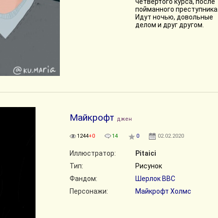
четвертого курса, после
пойманного преступника
Идут ночью, довольные
делом и друг другом.
Майкрофт
джен
1244
+0
14
0
02.02.2020
Иллюстратор:
Pitaici
Тип:
Рисунок
Фандом:
Шерлок BBC
Персонажи:
Майкрофт Холмс