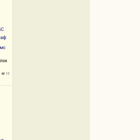
BC
раф
лмс
рлок
13