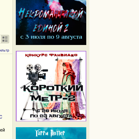
ильтр
C
оей