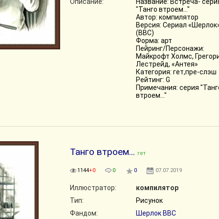
Описание:
Название: Встреча- сери
"Танго втроем..."
Автор: компилятор
Версия: Сериал «Шерлок
(BBC)
Форма: арт
Пейринг/Персонажи:
Майкрофт Холмс, Грегор
Лестрейд, «Антея»
Категория: гет,пре-слэш
Рейтинг: G
Примечания: серия "Танг
втроем..."
Танго втроем...
гет
1144
+0
0
0
07.07.2019
Иллюстратор:
компилятор
Тип:
Рисунок
Фандом:
Шерлок BBC