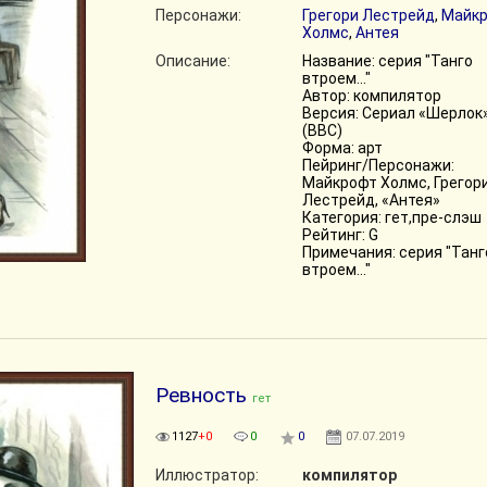
Персонажи:
Грегори Лестрейд
,
Майк
Холмс
,
Антея
Описание:
Название: серия "Танго
втроем..."
Автор: компилятор
Версия: Сериал «Шерлок
(BBC)
Форма: арт
Пейринг/Персонажи:
Майкрофт Холмс, Грегор
Лестрейд, «Антея»
Категория: гет,пре-слэш
Рейтинг: G
Примечания: серия "Танг
втроем..."
Ревность
гет
1127
+0
0
0
07.07.2019
Иллюстратор:
компилятор