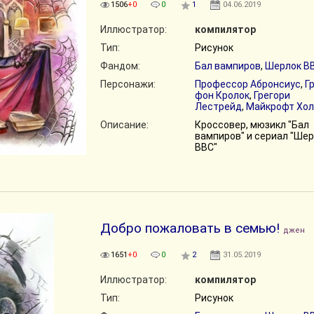
1506
+0
0
1
04.06.2019
Иллюстратор:
компилятор
Тип:
Рисунок
Фандом:
Бал вампиров
,
Шерлок B
Персонажи:
Профессор Абронсиус
,
Г
фон Кролок
,
Грегори
Лестрейд
,
Майкрофт Хо
Описание:
Кроссовер, мюзикл "Бал
вампиров" и сериал "Ше
ВВС"
Добро пожаловать в семью!
джен
1651
+0
0
2
31.05.2019
Иллюстратор:
компилятор
Тип:
Рисунок