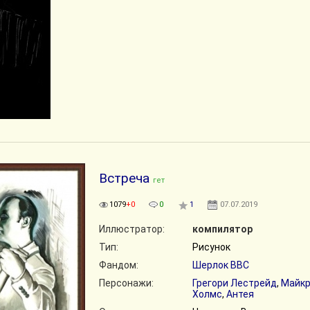
Встреча
гет
1079
+0
0
1
07.07.2019
Иллюстратор:
компилятор
Тип:
Рисунок
Фандом:
Шерлок BBC
Персонажи:
Грегори Лестрейд
,
Майк
Холмс
,
Антея