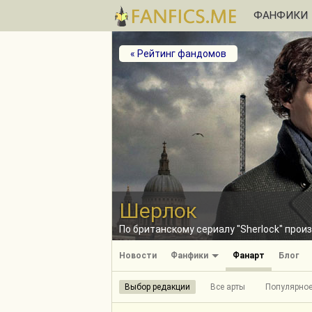
ФАНФИКИ
« Рейтинг фандомов
Шерлок
По британскому сериалу "Sherlock" прои
Новости
Фанфики
Фанарт
Блог
Выбор редакции
Все арты
Популярно