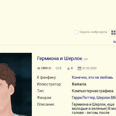
Скрыть нейроарты
Ф
Гермиона и Шерлок
гет
1809
+0
0
4
01.05.2020
К фанфику:
Конечно, это не любовь
Иллюстратор:
Kumaria
Тип:
Компьютерная графика
Фандом:
Гарри Поттер
,
Шерлок BB
Описание:
Гермиона и Шерлок, еще
молодые и зеленые) В м
голове - летом, после