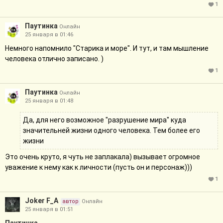
1
Паутинка
Онлайн
25 января в 01:46
Немного напомнило "Старика и море". И тут, и там мышление
человека отлично записано. )
1
Паутинка
Онлайн
25 января в 01:48
Да, для него возможное "разрушение мира" куда
значительней жизни одного человека. Тем более его
жизни
Это очень круто, я чуть не заплакала) вызывает огромное
уважение к нему как к личности (пусть он и персонаж)))
1
Joker F_A
автор
Онлайн
25 января в 01:51