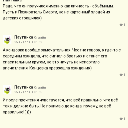
Паутинка
Рада, что он получился именно как личность - объёмным.
Пусть и Пожиратель Смерти, но не картонный злодей из
детских страшилок)
1
Паутинка
Онлайн
25 января в 01:52
А концовка вообще замечательная. Честно говоря, я где-то с
середины ожидала, что сигнал о братьях и станет его
спасительным кругом, но это ничуть не испортило
впечатления. Концовка превзошла ожидания)
1
Паутинка
Онлайн
25 января в 01:55
И после прочтения чувствуется, что всë правильно, что всë
так и должно быть. Не понимаю до конца, почему, но всë
правильно! ))))
1