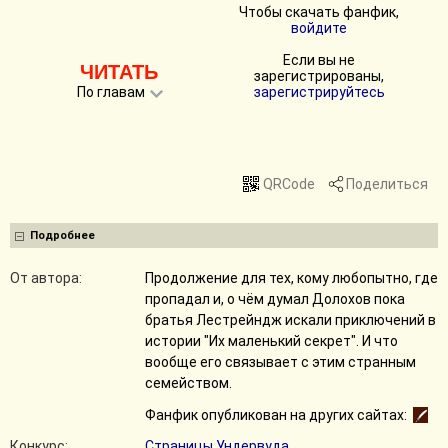
Чтобы скачать фанфик,
войдите
Если вы не
ЧИТАТЬ
зарегистрированы,
По главам
зарегистрируйтесь
QRCode
Поделиться
Подробнее
От автора:
Продолжение для тех, кому любопытно, где
пропадал и, о чём думал Долохов пока
братья Лестрейндж искали приключений в
истории "Их маленький секрет". И что
вообще его связывает с этим странным
семейством.
Фанфик опубликован на других сайтах:
Конкурс:
Страницы Ундервуда