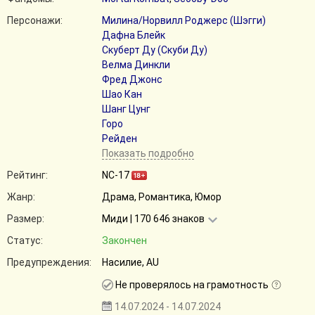
Персонажи:
Милина/Норвилл Роджерс (Шэгги)
Дафна Блейк
Скуберт Ду (Скуби Ду)
Велма Динкли
Фред Джонс
Шао Кан
Шанг Цунг
Горо
Рейден
Показать подробно
Рейтинг:
NC-17
Жанр:
Драма, Романтика, Юмор
Размер:
Миди | 170 646 знаков
Статус:
Закончен
Предупреждения:
Насилие, AU
Не проверялось на грамотность
14.07.2024 - 14.07.2024