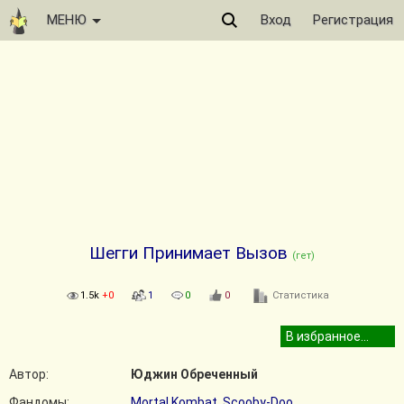
МЕНЮ
Вход
Регистрация
Шегги Принимает Вызов
(гет)
1.5k
+0
1
0
0
Статистика
Автор:
Юджин Обреченный
Фандомы:
Mortal Kombat
,
Scooby-Doo