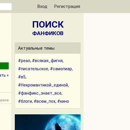
Вход
Регистрация
ПОИСК
ФАНФИКОВ
Актуальные темы
#реал
,
#всякая_фигня
,
#писательское
,
#самопиар
,
ать »
#в5
,
#Некромантикой_единой
,
#фанфикс_знает_все
,
ариев
#блоги
,
#всем_пох
,
#кино