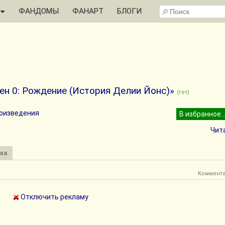
ФАНДОМЫ
ФАНАРТ
БЛОГИ
н 0: Рождение (История Делии Йонс)»
(гет)
роизведения
Чит
ка
Коммент
Отключить рекламу