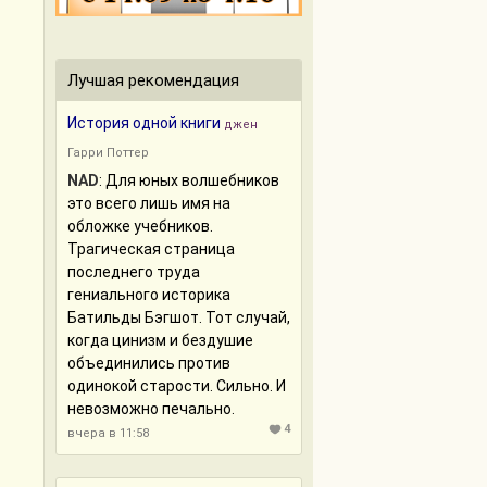
Лучшая рекомендация
История одной книги
джен
Гарри Поттер
NAD
: Для юных волшебников
это всего лишь имя на
обложке учебников.
Трагическая страница
последнего труда
гениального историка
Батильды Бэгшот. Тот случай,
когда цинизм и бездушие
объединились против
одинокой старости. Сильно. И
невозможно печально.
4
вчера в 11:58