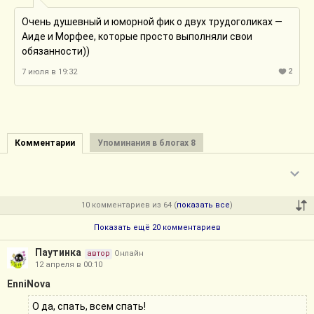
Очень душевный и юморной фик о двух трудоголиках —
Аиде и Морфее, которые просто выполняли свои
обязанности))
2
7 июля в 19:32
Комментарии
Упоминания в блогах 8
10 комментариев из 64 (
показать все
)
Показать ещё 20 комментариев
Паутинка
автор
Онлайн
12 апреля в 00:10
EnniNova
О да, спать, всем спать!