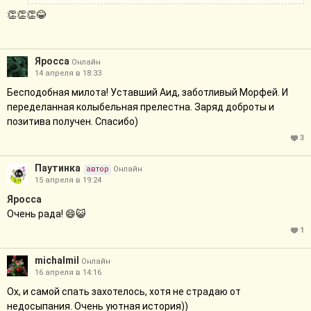
👏👏👏😂
Яросса
Онлайн
14 апреля в 18:33
Бесподобная милота! Уставший Аид, заботливый Морфей. И
переделанная колыбельная прелестна. Заряд доброты и
позитива получен. Спасибо)
3
Паутинка
автор
Онлайн
15 апреля в 19:24
Яросса
Очень рада! 😄😺
1
michalmil
Онлайн
16 апреля в 14:16
Ох, и самой спать захотелось, хотя не страдаю от
недосыпания. Очень уютная история))