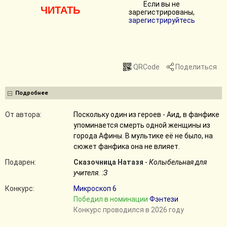
Если вы не
ЧИТАТЬ
зарегистрированы,
зарегистрируйтесь
QRCode
Поделиться
Подробнее
От автора:
Поскольку один из героев - Аид, в фанфике
упоминается смерть одной женщины из
города Афины. В мультике еë не было, на
сюжет фанфика она не влияет.
Подарен:
Сказочница Натазя
-
Колыбельная для
учителя. :З
Конкурс:
Микроскоп 6
Победил в номинации
Фэнтези
Конкурс проводился в 2026 году