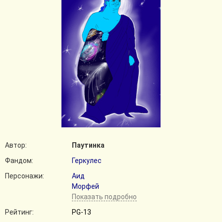
Автор:
Паутинка
Фандом:
Геркулес
Персонажи:
Аид
Морфей
Показать подробно
Рейтинг:
PG-13