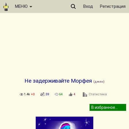
МЕНЮ
Вход
Регистрация
Не задерживайте Морфея
(джен)
1.4k
+0
59
64
4
Статистика