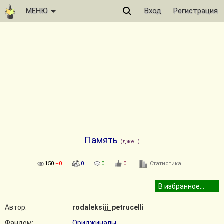
МЕНЮ
Вход
Регистрация
Память
(джен)
150
+0
0
0
0
Статистика
Автор:
rodaleksijj_petrucelli
Фандом:
Ориджиналы