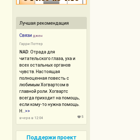
Лучшая рекомендация
Связи
джен
Гарри Поттер
NAD
:
Отрада для
читательского глаза, уха и
всех остальных органов
чувств. Настоящая
полноценная повесть с
любимым Хогвартсом в
главной роли. Хогвартс
всегда приходит на помощь,
если кому-то нужна помощь.
Н
...>>
5
вчера в 12:04
Поддержи проект