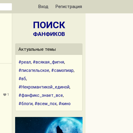
Вход
Регистрация
ПОИСК
ФАНФИКОВ
Актуальные темы
#реал
,
#всякая_фигня
,
#писательское
,
#самопиар
,
#в5
,
#Некромантикой_единой
,
1
#фанфикс_знает_все
,
#блоги
,
#всем_пох
,
#кино