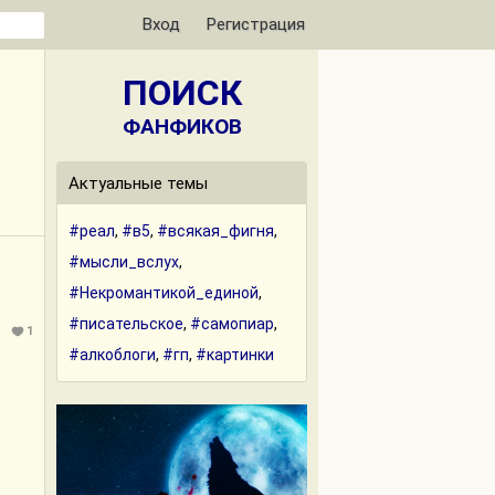
Вход
Регистрация
ПОИСК
ФАНФИКОВ
Актуальные темы
#реал
,
#в5
,
#всякая_фигня
,
#мысли_вслух
,
#Некромантикой_единой
,
#писательское
,
#самопиар
,
1
#алкоблоги
,
#гп
,
#картинки