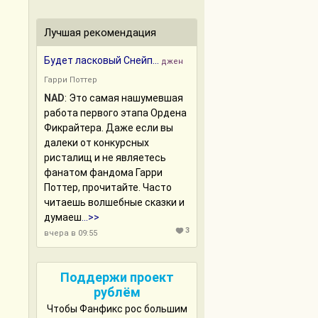
Лучшая рекомендация
Будет ласковый Снейп...
джен
Гарри Поттер
NAD
:
Это самая нашумевшая
работа первого этапа Ордена
Фикрайтера. Даже если вы
далеки от конкурсных
ристалищ и не являетесь
фанатом фандома Гарри
Поттер, прочитайте. Часто
читаешь волшебные сказки и
думаеш
...>>
3
вчера в 09:55
Поддержи проект
рублём
Чтобы Фанфикс рос большим