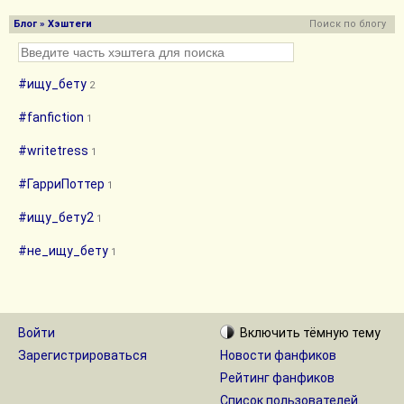
Блог
» Хэштеги
Поиск по блогу
#ищу_бету
2
#fanfiction
1
#writetress
1
#ГарриПоттер
1
#ищу_бету2
1
#не_ищу_бету
1
Войти
Включить
тёмную
тему
Зарегистрироваться
Новости фанфиков
Рейтинг фанфиков
Список пользователей