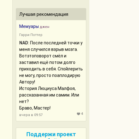
Лучшая рекомендация
Мемуары
джен
Гарри Поттер
NAD
: После последней точки у
меня случился взрыв мозга.
Вотэтоповорот смёл и
заставил ещё потом долго
приходить в себя. Спойлерить
не могу, просто поаплодирую
Автору!
История Люциуса Малфоя,
рассказанная им самим. Или
нет?
Браво, Мастер!
4
вчера в 09:57
Поддержи проект