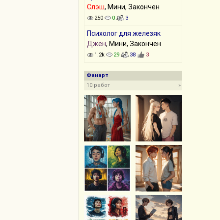
Слэш
, Мини, Закончен
250
0
3
Психолог для железяк
Джен
, Мини, Закончен
1.2k
29
38
3
Фанарт
10 работ
»