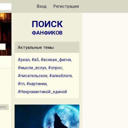
Вход
Регистрация
ПОИСК
ФАНФИКОВ
Актуальные темы
#реал
,
#в5
,
#всякая_фигня
,
#мысли_вслух
,
#опрос
,
#писательское
,
#алкоблоги
,
#гп
,
#картинки
,
#Некромантикой_единой
логу