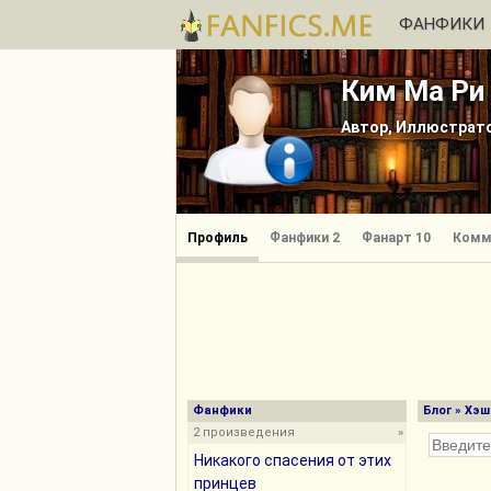
ФАНФИКИ
Ким Ма Ри
Автор, Иллюстрат
Профиль
Фанфики 2
Фанарт 10
Комм
Фанфики
Блог
» Хэш
2 произведения
»
Никакого спасения от этих
принцев