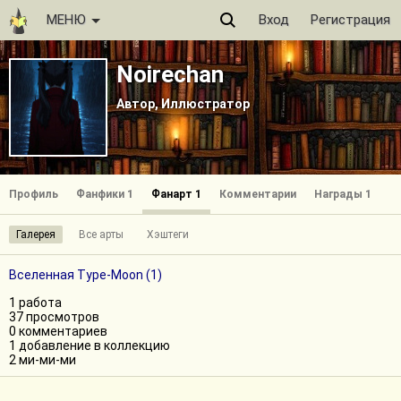
МЕНЮ
Вход
Регистрация
Noirechan
Автор, Иллюстратор
Профиль
Фанфики 1
Фанарт 1
Комментарии
Награды 1
Галерея
Все арты
Хэштеги
Вселенная Type-Moon (1)
1 работа
37 просмотров
0 комментариев
1 добавление в коллекцию
2 ми-ми-ми