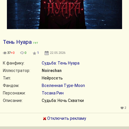
Тень Нуара
гет
37
+0
0
1
22.05.2026
К фанфику:
Судьба: Тень Нуара
Иллюстратор:
Noirechan
Тип:
Нейросеть
Фандом:
Вселенная Type-Moon
Персонажи:
Тосака Рин
Описание:
Судьба: Ночь Схватки
2
Отключить рекламу