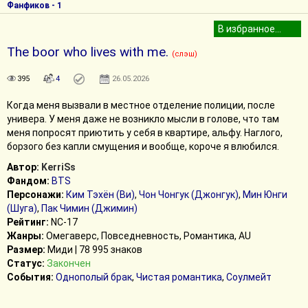
Фанфиков - 1
The boor who lives with me.
(слэш)
395
4
26.05.2026
Когда меня вызвали в местное отделение полиции, после
универа. У меня даже не возникло мысли в голове, что там
меня попросят приютить у себя в квартире, альфу. Наглого,
борзого без капли смущения и вообще, короче я влюбился.
Автор:
KerriSs
Фандом:
BTS
Персонажи:
Ким Тэхён (Ви)
,
Чон Чонгук (Джонгук)
,
Мин Юнги
(Шуга)
,
Пак Чимин (Джимин)
Рейтинг:
NC-17
Жанры:
Омегаверс, Повседневность, Романтика, AU
Размер:
Миди | 78 995 знаков
Статус:
Закончен
События:
Однополый брак
,
Чистая романтика
,
Соулмейт