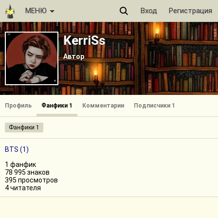
МЕНЮ
Вход
Регистрация
KerriSs
Автор
Профиль
Фанфики 1
Комментарии
Подписчики 1
Фанфики 1
BTS (1)
1 фанфик
78 995 знаков
395 просмотров
4 читателя