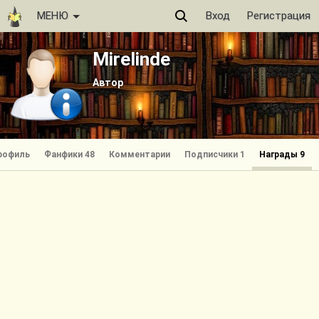
МЕНЮ
Вход
Регистрация
Mirelinde
Автор
рофиль
Фанфики 48
Комментарии
Подписчики 1
Награды 9